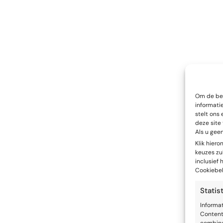
Om de bes
informati
stelt ons 
deze site
Als u gee
Klik hier
keuzes zul
inclusief
Cookiebel
Statis
Informa
Content