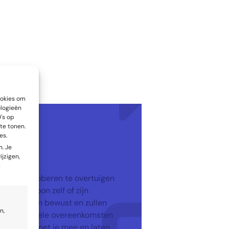
ctieve
ookies om
ologieën
's op
te tonen.
es.
. Je
ijzigen,
t
die jou proberen te overtuigen
j de persoon zelf of zijn
zich hiervan bewust en zullen
n,
ar emotionele overeenkomsten
Ze voelen met je mee en laten