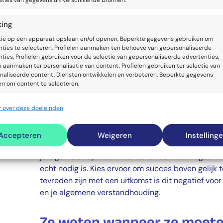
ties van gegevens uit verschillende bronnen.
zien dat ze aan jouw kant staan. Zij wachten gedul
geeft om hun standpunt te bepleiten. Je zult de m
ting
overtuigen als ze open staan en op een lijn zitten 
tie op een apparaat opslaan en/of openen, Beperkte gegevens gebruiken om
nties te selecteren, Profielen aanmaken ten behoeve van gepersonaliseerde
ties, Profielen gebruiken voor de selectie van gepersonaliseerde advertenties,
Ze bieden tevredenheid
n aanmaken ter personalisatie van content, Profielen gebruiken ter selectie van
naliseerde content, Diensten ontwikkelen en verbeteren, Beperkte gegevens
en om content te selecteren.
Slimme overtuigers weten dat ze niet altijd hun geli
gelijk haalt met tegenzin van de tegenpartij kan d
 over deze doeleinden
ssingen
Alti
dat de tegenpartij niet goed meewerkt bij de uitv
en identificeren op basis van automatisch verzonden informatie.
overtuigers meer dan bereid om offers te brengen
Accepteren
Weigeren
Instelling
Ze willen er samen uit komen. Ze willen anderen waar
enties en content leveren en tonen.
Alti
je eigen standpunten voor zover dat kan en geef a
echt nodig is. Kies ervoor om succes boven gelijk t
tevreden zijn met een uitkomst is dit negatief vo
en je algemene verstandhouding.
Ze weten wanneer ze moete