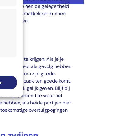
dig af tot je hen de gelegenheid
ensen veel makkelijker kunnen
met je ideeën.
jk hoeven te krijgen. Als je je
it bijvoorbeeld als gevolg hebben
jd actief
oering. Daarom zijn goede
 als dat de zaak ten goede komt.
en
 mogelijk gelijk geven. Blijf bij
jd actief
lleen op punten toe waar het
e hebben, als beide partijen niet
or toekomstige overtuigpogingen
n zwijgen