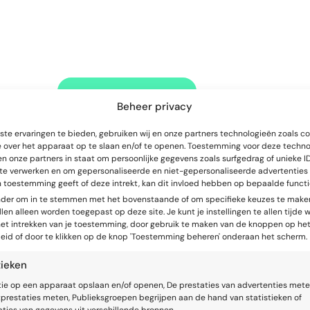
Volg de training ‘Effe
Gespreksvoering’
Bekijk deze training
Beheer privacy
te ervaringen te bieden, gebruiken wij en onze partners technologieën zoals c
e over het apparaat op te slaan en/of te openen. Toestemming voor deze techn
en onze partners in staat om persoonlijke gegevens zoals surfgedrag of unieke ID
 te verwerken en om gepersonaliseerde en niet-gepersonaliseerde advertenties 
n toestemming geeft of deze intrekt, kan dit invloed hebben op bepaalde functi
Ze maken verbinding
onder om in te stemmen met het bovenstaande of om specifieke keuzes te maken
len alleen worden toegepast op deze site. Je kunt je instellingen te allen tijde w
 het intrekken van je toestemming, door gebruik te maken van de knoppen op he
eid of door te klikken op de knop 'Toestemming beheren' onderaan het scherm.
Het is gemakkelijk om de argumenten van mensen 
af te wijzen als je niet emotioneel betrokken bent bi
tieken
standpunt. Mensen die echt willen overtuigen zijn 
tie op een apparaat opslaan en/of openen, De prestaties van advertenties mete
proberen sympathiek over te komen en zoeken na
prestaties meten, Publieksgroepen begrijpen aan de hand van statistieken of
om gemeenschappelijke doelstellingen te vinden. 