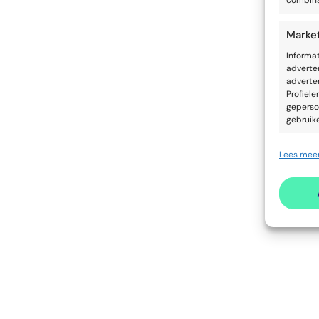
combina
Marke
Informa
adverte
adverten
Profiele
geperso
gebruik
Lees meer
Toepa
Apparat
Advert