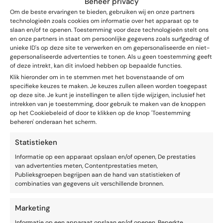
Beheer privacy
Een korte pauze na een belangrijke zin geeft je
Om de beste ervaringen te bieden, gebruiken wij en onze partners
publiek de ruimte om informatie te verwerken. En
technologieën zoals cookies om informatie over het apparaat op te
slaan en/of te openen. Toestemming voor deze technologieën stelt ons
geeft jou de ruimte om even adem te halen
en onze partners in staat om persoonlijke gegevens zoals surfgedrag of
Een seconde stilte na een vraag nodigt uit tot
unieke ID's op deze site te verwerken en om gepersonaliseerde en niet-
reactie
gepersonaliseerde advertenties te tonen. Als u geen toestemming geeft
Een gepland interactiemoment halverwege houdt je
of deze intrekt, kan dit invloed hebben op bepaalde functies.
publiek bij de les
Klik hieronder om in te stemmen met het bovenstaande of om
specifieke keuzes te maken. Je keuzes zullen alleen worden toegepast
Je kunt ‘pauze’ en ‘vraag’ net zo bewust in je notities
op deze site. Je kunt je instellingen te allen tijde wijzigen, inclusief het
intrekken van je toestemming, door gebruik te maken van de knoppen
zetten als je kernzinnen. Dan wordt het echt onderdeel
op het Cookiebeleid of door te klikken op de knop 'Toestemming
van je presentatie, in plaats van dat je het laat afhangen
beheren' onderaan het scherm.
van het moment zelf.
Statistieken
4.
Wees je bewust van je eigen gedachten
Informatie op een apparaat opslaan en/of openen, De prestaties
van advertenties meten, Contentprestaties meten,
Wat je tegen jezelf zegt, kleurt alles. Als je jezelf van
Publieksgroepen begrijpen aan de hand van statistieken of
tevoren omlaag praat, zal de presentatie waarschijnlijk
combinaties van gegevens uit verschillende bronnen.
geen succes worden. En dan voelt elke blik als een
negatief oordeel. Hoe goed je voorbereiding ook was.
Marketing
Informatie op een apparaat opslaan en/of openen, Beperkte