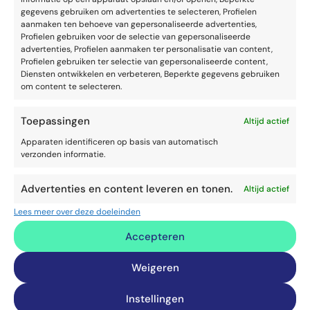
Maar wees gerust: niemand let zo scherp op jou als jijzelf.
gegevens gebruiken om advertenties te selecteren, Profielen
Je bent niet aan het solliciteren. De meeste mensen zijn
aanmaken ten behoeve van gepersonaliseerde advertenties,
niet bezig met jou, maar met hun eigen agenda en zorgen.
Profielen gebruiken voor de selectie van gepersonaliseerde
Jij bent er om je publiek te helpen om:
advertenties, Profielen aanmaken ter personalisatie van content,
Profielen gebruiken ter selectie van gepersonaliseerde content,
Diensten ontwikkelen en verbeteren, Beperkte gegevens gebruiken
Een onderwerp te begrijpen
om content te selecteren.
Een besluit te nemen
Hen een stapje verder te brengen
Toepassingen
Altijd actief
Apparaten identificeren op basis van automatisch
Het is geen sprekerswedstrijd. Je hoeft niet de beste te
verzonden informatie.
zijn. Zolang je maar doet wat hier nodig is: met deze
groep, op dit moment, naar je doel toewerken.
Advertenties en content leveren en tonen.
Altijd actief
Tot slot
Lees meer over deze doeleinden
Accepteren
Het Spotlight-effect kan hardnekkig zijn. Gelukkig zijn er
handige tools om je te helpen ervanaf te komen. Je komt
Weigeren
al een heel eind door anders te kijken naar je presentatie
en je zenuwen werkbaar te maken. Bijvoorbeeld door:
Instellingen