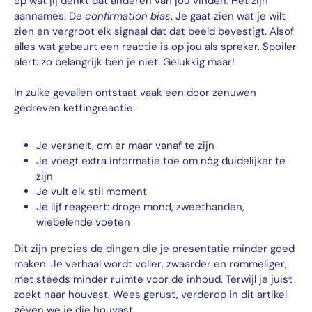
op wat jij dénkt dat anderen van jou vinden. Het zijn
aannames. De
confirmation bias
. Je gaat zien wat je wilt
zien en vergroot elk signaal dat dat beeld bevestigt. Alsof
alles wat gebeurt een reactie is op jou als spreker. Spoiler
alert: zo belangrijk ben je niet. Gelukkig maar!
In zulke gevallen ontstaat vaak een door zenuwen
gedreven kettingreactie:
Je versnelt, om er maar vanaf te zijn
Je voegt extra informatie toe om nóg duidelijker te
zijn
Je vult elk stil moment
Je lijf reageert: droge mond, zweethanden,
wiebelende voeten
Dit zijn precies de dingen die je presentatie minder goed
maken. Je verhaal wordt voller, zwaarder en rommeliger,
met steeds minder ruimte voor de inhoud. Terwijl je juist
zoekt naar houvast. Wees gerust, verderop in dit artikel
géven we je die houvast.