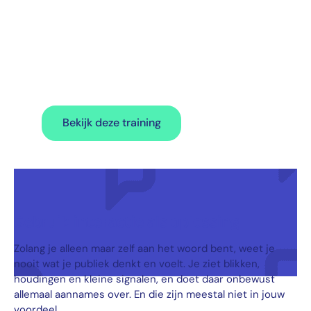
‘Overtuigen,
Spreken en
Presenteren’
Bekijk deze training
Gebruik interactie als oplossing
Zolang je alleen maar zelf aan het woord bent, weet je
nooit wat je publiek denkt en voelt. Je ziet blikken,
houdingen en kleine signalen, en doet daar onbewust
allemaal aannames over. En die zijn meestal niet in jouw
voordeel.