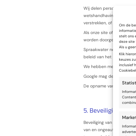
Wij delen persoonsgegevens
wetshandhavingsinstantie, 
verstrekken, of voor een o
Om de bes
informati
Als onze site of organisat
stelt ons 
worden doorgegeven aan o
deze site
Als u gee
Spraakwater neemt deel aa
Klik hier
beleid van het IAB. Het m
keuzes zul
inclusief
We hebben met Google een
Cookiebel
Google mag de gegevens n
Statis
De opname van volledige I
Informa
Content
combina
5. Beveiliging
Marke
Beveiliging van persoonsg
Informa
van en ongeautoriseerde t
adverte