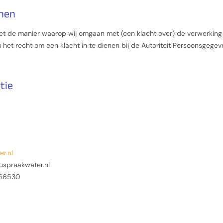
enen
met de manier waarop wij omgaan met (een klacht over) de verwerkin
het recht om een klacht in te dienen bij de Autoriteit Persoonsgegev
tie
er.nl
uspraakwater.nl
856530