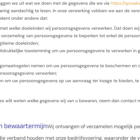
 leggen we uit wat we doen met de gegevens die we via
https://spraak
ring aandachtig te lezen. In onze verwerking voldoen we aan de vere
ekent onder andere dat:
n met welke doeleinden wij persoonsgegevens verwerken. Dat doen wij 
e verzameling van persoonsgegevens te beperken tot enkel de perso
egitieme doeleinden;
uitdrukkelijke toestemming om uw persoonsgegevens te verwerken in 
ingsmaatregelen nemen om uw persoonsgegevens te beschermen en da
persoonsgegevens verwerken;
en om uw persoonsgegevens op uw aanvraag ter inzage te bieden, te c
cies wilt weten welke gegevens wij van u bewaren, neem dan contact 
en bewaartermijn
Wij ontvangen of verzamelen mogelijk p
ie verband houden met onze bedrijfsvoering, waaronder de vol