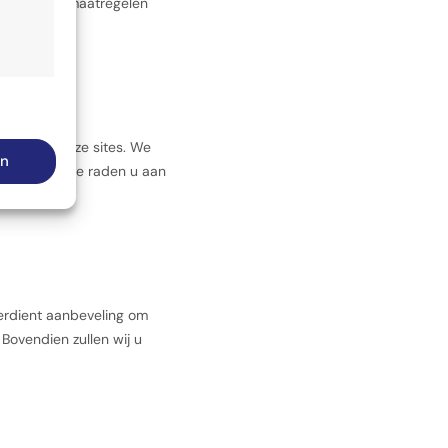
veiligheidsmaatregelen
jd actief
links op deze sites. We
en
handelen. We raden u aan
jd actief
verdient aanbeveling om
Bovendien zullen wij u