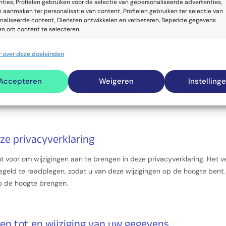
evens, dat de toegang tot de gegevens afgeschermd is en dat onze 
ties, Profielen gebruiken voor de selectie van gepersonaliseerde advertenties,
n aanmaken ter personalisatie van content, Profielen gebruiken ter selectie van
worden.
naliseerde content, Diensten ontwikkelen en verbeteren, Beperkte gegevens
en om content te selecteren.
erden
 over deze doeleinden
ssingen
Alti
en identificeren op basis van automatisch verzonden informatie.
ft geen betrekking op sites van derden waar naar wordt verwezen via 
Accepteren
Weigeren
Instelling
sites uw persoonsgegevens op een betrouwbare en veilige manier be
enties en content leveren en tonen.
Alti
van deze sites te lezen voor u gebruik maakt van deze sites.
eze privacyverklaring
 voor om wijzigingen aan te brengen in deze privacyverklaring. Het 
egeld te raadplegen, zodat u van deze wijzigingen op de hoogte bent. 
op de hoogte brengen.
gen tot en wijziging van uw gegevens