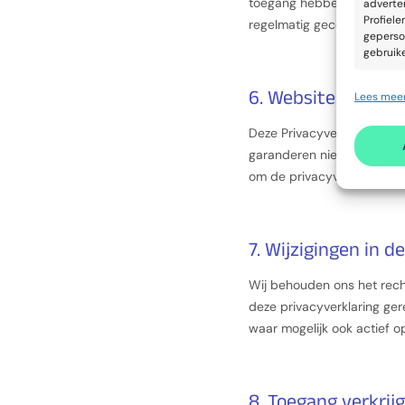
toegang hebben tot uw geg
adverten
Profiele
regelmatig gecontroleerd 
geperso
gebruik
6. Websites van d
Lees meer
Toepa
Apparat
Deze Privacyverklaring hee
garanderen niet dat deze 
Advert
om de privacyverklaringen 
7. Wijzigingen in d
Wij behouden ons het recht
deze privacyverklaring ger
waar mogelijk ook actief 
8. Toegang verkrij