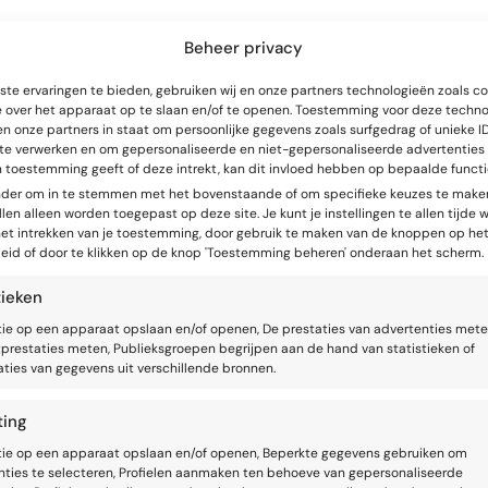
 indien wij bij wet of door een gerechtelijk bevel, in antwoord op ee
Beheer privacy
voor zover toegestaan onder andere wettelijke bepalingen, verplicht z
nderzoek naar een kwestie in verband met de openbare veiligheid.
te ervaringen te bieden, gebruiken wij en onze partners technologieën zoals c
e over het apparaat op te slaan en/of te openen. Toestemming voor deze techn
ie wordt overgenomen, verkocht, of betrokken is bij een fusie of ove
en onze partners in staat om persoonlijke gegevens zoals surfgedrag of unieke ID
nze adviseurs en mogelijke kopers en worden doorgegeven aan de n
 te verwerken en om gepersonaliseerde en niet-gepersonaliseerde advertenties 
n toestemming geeft of deze intrekt, kan dit invloed hebben op bepaalde functi
n het IAB Europe Transparency & Consent Framework en voldoet aan 
onder om in te stemmen met het bovenstaande of om specifieke keuzes te maken
aakt gebruik van het Consent Management Platform met identificatie
len alleen worden toegepast op deze site. Je kunt je instellingen te allen tijde w
 het intrekken van je toestemming, door gebruik te maken van de knoppen op he
 Verwerkersovereenkomst gesloten.
eid of door te klikken op de knop 'Toestemming beheren' onderaan het scherm.
iet gebruiken voor andere Google-diensten.
tieken
P-adressen wordt door ons geblokkeerd.
tie op een apparaat opslaan en/of openen, De prestaties van advertenties mete
prestaties meten, Publieksgroepen begrijpen aan de hand van statistieken of
ties van gegevens uit verschillende bronnen.
ting
egevens is voor ons van groot belang. Wij nemen passende beveiligi
tie op een apparaat opslaan en/of openen, Beperkte gegevens gebruiken om
oegang tot persoonsgegevens te beperken. Zo zorgen wij dat alleen d
nties te selecteren, Profielen aanmaken ten behoeve van gepersonaliseerde