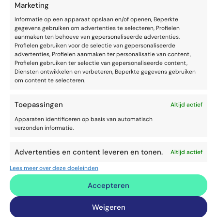
Geloofwaardig presenteren
Marketing
Informatie op een apparaat opslaan en/of openen, Beperkte
gegevens gebruiken om advertenties te selecteren, Profielen
aanmaken ten behoeve van gepersonaliseerde advertenties,
Profielen gebruiken voor de selectie van gepersonaliseerde
advertenties, Profielen aanmaken ter personalisatie van content,
Profielen gebruiken ter selectie van gepersonaliseerde content,
Diensten ontwikkelen en verbeteren, Beperkte gegevens gebruiken
om content te selecteren.
Toepassingen
Altijd actief
Apparaten identificeren op basis van automatisch
verzonden informatie.
Advertenties en content leveren en tonen.
Altijd actief
VAARDIGHEDEN
SPREKEN EN OVERTUIGEN
Lees meer over deze doeleinden
Logos, pathos, ethos in presentaties
Accepteren
Weigeren