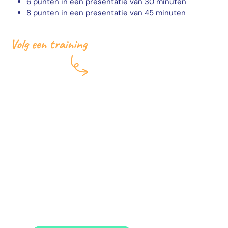
6 punten in een presentatie van 30 minuten
8 punten in een presentatie van 45 minuten
Ook je skills
verbeteren?
Volg de training
‘Overtuigen,
spreken en
presenteren’