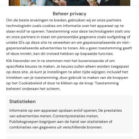
Beheer privacy
Om de beste ervaringen te bieden, gebruiken wij en onze partners
technologieën zoals cookies om informatie over het apparaat op te
VAARDIGHEDEN
SPREKEN EN OVERTUIGEN
slaan en/of te openen. Toestemming voor deze technologieën stelt ons
Presentaties met een kop, romp en staart
en onze partners in staat om persoonlijke gegevens zoals surfgedrag of
unieke ID's op deze site te verwerken en om gepersonaliseerde en niet-
gepersonaliseerde advertenties te tonen. Als u geen toestemming geeft
of deze intrekt, kan dit invloed hebben op bepaalde functies.
Klik hieronder om in te stemmen met het bovenstaande of om
specifieke keuzes te maken. Je keuzes zullen alleen worden toegepast
op deze site. Je kunt je instellingen te allen tijde wijzigen, inclusief het
intrekken van je toestemming, door gebruik te maken van de knoppen
op het Cookiebeleid of door te klikken op de knop 'Toestemming
beheren' onderaan het scherm.
Statistieken
Informatie op een apparaat opslaan en/of openen, De prestaties
van advertenties meten, Contentprestaties meten,
Publieksgroepen begrijpen aan de hand van statistieken of
combinaties van gegevens uit verschillende bronnen.
VAARDIGHEDEN
SPREKEN EN OVERTUIGEN