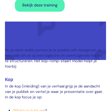
Bekijk deze training
Het kop-romp-staart-model
Nu je weet welke punten je je publiek wilt meegeven, is
het zaak om ze op een logische en overtuigende manier
te structureren. Het kop-romp-staart model helpt je
hierbij:
Kop
In de kop (inleiding) van je verhaal grijp je de aandacht
van je publiek en vertel je waar je presentatie over gaat.
In de kop focus je op:
What’s in it for me
?