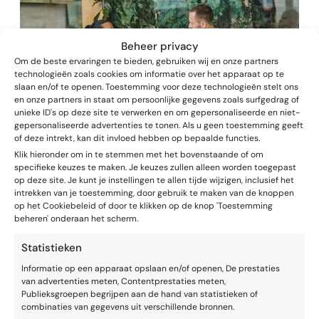
Beheer privacy
Om de beste ervaringen te bieden, gebruiken wij en onze partners
technologieën zoals cookies om informatie over het apparaat op te
slaan en/of te openen. Toestemming voor deze technologieën stelt ons
en onze partners in staat om persoonlijke gegevens zoals surfgedrag of
unieke ID's op deze site te verwerken en om gepersonaliseerde en niet-
gepersonaliseerde advertenties te tonen. Als u geen toestemming geeft
of deze intrekt, kan dit invloed hebben op bepaalde functies.
Klik hieronder om in te stemmen met het bovenstaande of om
VAARDIGHEDEN
SPREKEN EN OVERTUIGEN
specifieke keuzes te maken. Je keuzes zullen alleen worden toegepast
Het spotlight-effect
op deze site. Je kunt je instellingen te allen tijde wijzigen, inclusief het
intrekken van je toestemming, door gebruik te maken van de knoppen
op het Cookiebeleid of door te klikken op de knop 'Toestemming
beheren' onderaan het scherm.
Statistieken
Informatie op een apparaat opslaan en/of openen, De prestaties
van advertenties meten, Contentprestaties meten,
Publieksgroepen begrijpen aan de hand van statistieken of
combinaties van gegevens uit verschillende bronnen.