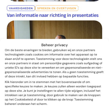
VAARDIGHEDEN
SPREKEN EN OVERTUIGEN
Van informatie naar richting in presentaties
Beheer privacy
Om de beste ervaringen te bieden, gebruiken wij en onze partners
technologieën zoals cookies om informatie over het apparaat op te
slaan en/of te openen. Toestemming voor deze technologieën stelt ons
en onze partners in staat om persoonlijke gegevens zoals surfgedrag of
unieke ID's op deze site te verwerken en om gepersonaliseerde en niet-
gepersonaliseerde advertenties te tonen. Als u geen toestemming geeft
of deze intrekt, kan dit invloed hebben op bepaalde functies.
Klik hieronder om in te stemmen met het bovenstaande of om
specifieke keuzes te maken. Je keuzes zullen alleen worden toegepast
op deze site. Je kunt je instellingen te allen tijde wijzigen, inclusief het
VAARDIGHEDEN
SPREKEN EN OVERTUIGEN
intrekken van je toestemming, door gebruik te maken van de knoppen
Presentaties met een kop, romp en staart
op het Cookiebeleid of door te klikken op de knop 'Toestemming
beheren' onderaan het scherm.