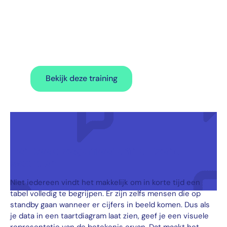
spreken en
presenteren’
Bekijk deze training
Een beeld zegt meer dan duizend
woorden
Niet iedereen vindt het makkelijk om in korte tijd een
tabel volledig te begrijpen. Er zijn zelfs mensen die op
standby gaan wanneer er cijfers in beeld komen. Dus als
je data in een taartdiagram laat zien, geef je een visuele
representatie van de betekenis ervan. Dat maakt het