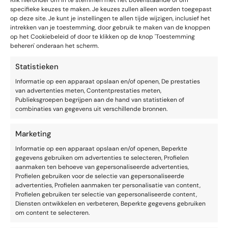
Klik hieronder om in te stemmen met het bovenstaande of om
specifieke keuzes te maken. Je keuzes zullen alleen worden toegepast
op deze site. Je kunt je instellingen te allen tijde wijzigen, inclusief het
intrekken van je toestemming, door gebruik te maken van de knoppen
op het Cookiebeleid of door te klikken op de knop 'Toestemming
beheren' onderaan het scherm.
VAARDIGHEDEN
GESPREKSVAARDIGHEDEN
Een gesprek herstellen
Statistieken
Informatie op een apparaat opslaan en/of openen, De prestaties
van advertenties meten, Contentprestaties meten,
Publieksgroepen begrijpen aan de hand van statistieken of
combinaties van gegevens uit verschillende bronnen.
Marketing
Informatie op een apparaat opslaan en/of openen, Beperkte
gegevens gebruiken om advertenties te selecteren, Profielen
aanmaken ten behoeve van gepersonaliseerde advertenties,
Profielen gebruiken voor de selectie van gepersonaliseerde
advertenties, Profielen aanmaken ter personalisatie van content,
Profielen gebruiken ter selectie van gepersonaliseerde content,
Diensten ontwikkelen en verbeteren, Beperkte gegevens gebruiken
om content te selecteren.
VAARDIGHEDEN
GESPREKSVAARDIGHEDEN