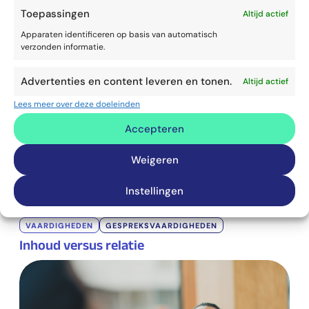
Identity threat
Toepassingen
Altijd actief
Apparaten identificeren op basis van automatisch
verzonden informatie.
Advertenties en content leveren en tonen.
Altijd actief
Lees meer over deze doeleinden
Accepteren
Weigeren
Instellingen
VAARDIGHEDEN
GESPREKSVAARDIGHEDEN
Inhoud versus relatie