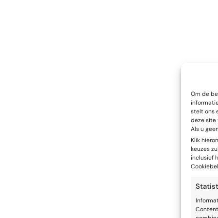
Om de bes
informati
stelt ons 
deze site
Als u gee
Klik hier
keuzes zul
inclusief
Cookiebel
Statis
Informa
Content