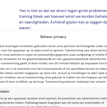
‘Het is niet zo dat we direct tegen grote probleme
training bleek wel hoeveel winst we konden behal
en vaardigheden. Achteraf gezien kan je zeggen 
waren.’
Beheer privacy
Als voorbereiding op de training namen alle deel
te ervaringen te bieden, gebruiken wij en onze partners technologieën zoals c
recente vergadering mee. Dat was input voor de oe
e over het apparaat op te slaan en/of te openen. Toestemming voor deze techn
en onze partners in staat om persoonlijke gegevens zoals surfgedrag of unieke ID
 te verwerken en om gepersonaliseerde en niet-gepersonaliseerde advertenties 
n toestemming geeft of deze intrekt, kan dit invloed hebben op bepaalde functi
onder om in te stemmen met het bovenstaande of om specifieke keuzes te maken
len alleen worden toegepast op deze site. Je kunt je instellingen te allen tijde w
 het intrekken van je toestemming, door gebruik te maken van de knoppen op he
eid of door te klikken op de knop 'Toestemming beheren' onderaan het scherm.
tieken
‘De koppeling van relevant
tie op een apparaat opslaan en/of openen, De prestaties van advertenties mete
prestaties meten, Publieksgroepen begrijpen aan de hand van statistieken of
onze dagelijkse praktijk we