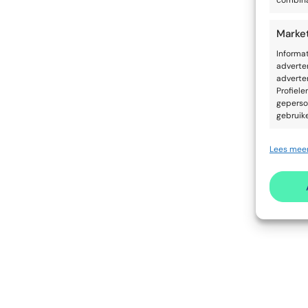
combina
Marke
Informa
adverte
adverten
Profiele
geperso
gebruik
Lees meer
Toepa
Apparat
Advert