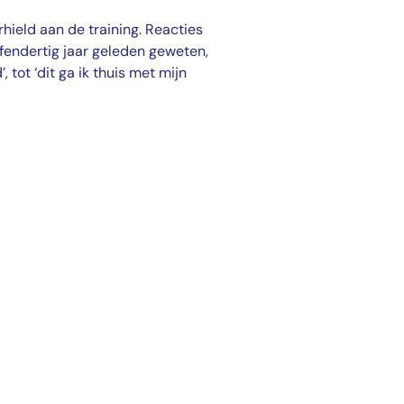
hield aan de training. Reacties
jfendertig jaar geleden geweten,
 tot ‘dit ga ik thuis met mijn
raining op
den.