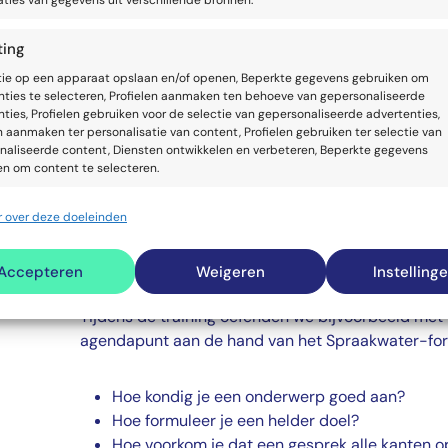
ties van gegevens uit verschillende bronnen.
heel goed’
ting
Johannes de Boer
|
Zorg voor Zuid
tie op een apparaat opslaan en/of openen, Beperkte gegevens gebruiken om
nties te selecteren, Profielen aanmaken ten behoeve van gepersonaliseerde
ties, Profielen gebruiken voor de selectie van gepersonaliseerde advertenties,
n aanmaken ter personalisatie van content, Profielen gebruiken ter selectie van
naliseerde content, Diensten ontwikkelen en verbeteren, Beperkte gegevens
en om content te selecteren.
Johannes: ‘Omdat de inhoudelijke uitdagingen in ve
 over deze doeleinden
ssingen
Alti
vergelijkbaar waren, was er direct veel herkennin
en identificeren op basis van automatisch verzonden informatie.
zorgde direct voor het juiste gesprek.’
Accepteren
Weigeren
Instelling
enties en content leveren en tonen.
Alti
Tijdens de training oefenden we bijvoorbeeld met
agendapunt aan de hand van het Spraakwater-for
Hoe kondig je een onderwerp goed aan?
Hoe formuleer je een helder doel?
Hoe voorkom je dat een gesprek alle kanten o