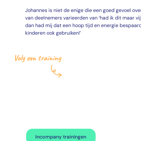
Johannes is niet de enige die een goed gevoel over
van deelnemers varieerden van ‘had ik dit maar vi
dan had mij dat een hoop tijd en energie bespaard’,
kinderen ook gebruiken!’
Ook een incompany t
maat?
Ontdek de mogelijkhe
Incompany trainingen