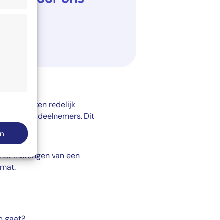
el praktijken redelijk
jd actief
g tussen de deelnemers. Dit
en
jd actief
 het inbrengen van een
mat.
p gaat?