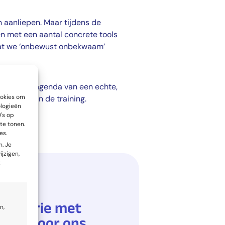
n aanliepen. Maar tijdens de
en met een aantal concrete tools
dat we ‘onbewust onbekwaam’
nemers de agenda van een echte,
ookies om
feningen in de training.
ologieën
's op
te tonen.
es.
. Je
ijzigen,
t
e theorie met
n,
rkte voor ons